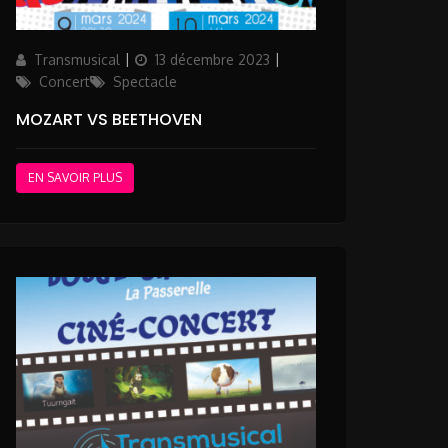
Author
Updated
Categories
Transmusical
13 décembre 2023
on
Concert
Spectacle
MOZART VS BEETHOVEN
EN SAVOIR PLUS