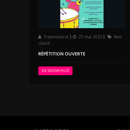
Author
Posted
Categories
Transmusical
25 mai 2023
Non
on
classé
RÉPÉTITION OUVERTE
EN SAVOIR PLUS
Pagination
des