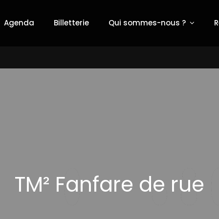
Agenda
Billetterie
Qui sommes-nous ?
R
al Orchestre de Vienne
TM² Fanfare de rue