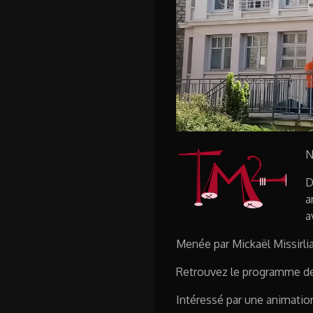
N
D
a
a
Menée par Mickaël Missirl
Retrouvez le programme d
Intéressé par une animatio