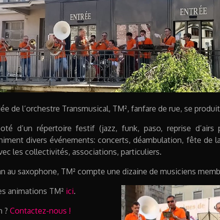
ée de l’orchestre Transmusical, TM², fanfare de rue, se produit
oté d’un répertoire festif (jazz, funk, paso, reprise d’airs
niment divers événements: concerts, déambulation, fête de l
vec les collectivités, associations, particuliers.
ian au saxophone, TM² compte une dizaine de musiciens memb
es animations TM²
ici
.
n ?
Contactez-nous !